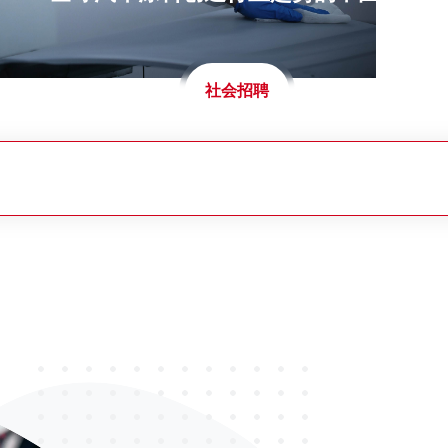
我们诚邀有
同开拓百亿
社会招聘
你将收获
全方位人才激励福利体系
薪酬激励，
分层绩效奖