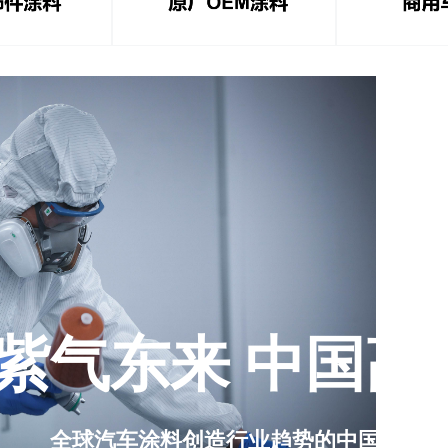
汽车修补
东来技术扎
美企业+3
国产品牌力
原厂认证的
市场地位领
我们的产品
流汽车品牌
后市场
修补
紫气东来 中国高
技术体系成
依托上海总
喷涂技术培
验丰富。
全球汽车涂料创造行业趋势的中国力量