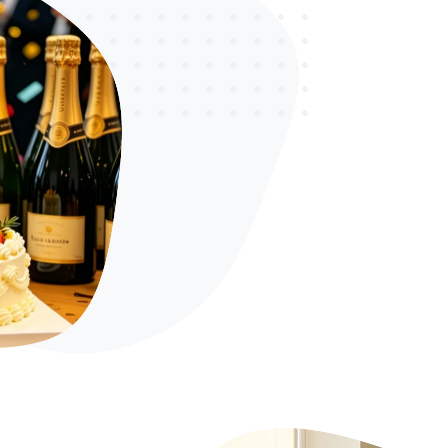
业务岗月度
奖、、年度
度功勋人物
年度大幅调
坚持战功导
年、2025
全员股权激
全体员工均
权，优秀员
法定基础保
五险一金，
工权益全面