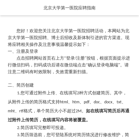
北京大学第一医院应聘指南
您好！欢迎您关注北京大学第一医院招聘活动，本网站为北
京大学第一医院招聘、博士后招收及新体制引进的官方渠道。现
将应聘相关操作及注意事项温馨提示如下：
一、注册及登录
点击招聘网站首页右上方
“登录/注册”按钮，根据页面提示进
行微信扫码，扫码成功后请在微信端点击“确认登录电脑端”。请
注意二维码有时效限制，失效需重新扫描。
招聘项目
二、简历创建
您可通过附件上传、在线填写
种方式创建简历。其中，
1.
2
从附件上传的简历格式支持
、
、
、
、
、
、
html
htm
pdf
doc
docx
txt
、
格式
，单个简历大小不超过
。
如在线填写简历后再通
mht
rtf
2M
2026年招聘
过附件上传简历，在线填写内容将被覆盖。
简历填写完整即可投递。
2.
简历筛选前，您可登陆系统对简历情况进行修改维护，简
3.