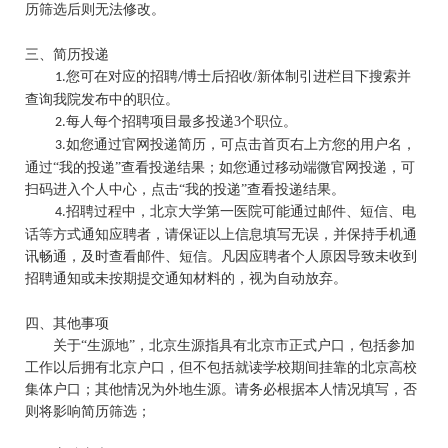
博士后招收
历筛选后则无法修改。
三、简历投递
您可在对应的招聘
博士后招收
/新体制引进栏目下搜索并
1.
/
新体制引进
查询我院发布中的职位。
每人每个招聘项目最多投递
3个职位。
2.
如您通过官网投递简历，可点击首页右上方您的用户名，
3.
通过
“我的投递”查看投递结果；如您通过移动端微官网投递，可
扫码进入个人中心，点击“我的投递”查看投递结果。
招聘过程中，北京大学第一医院可能通过邮件、短信、电
4.
招聘公告
话等方式通知应聘者，请保证以上信息填写无误，并保持手机通
讯畅通，及时查看邮件、短信。凡因应聘者个人原因导致未收到
招聘通知或未按期提交通知材料的，视为自动放弃。
四、其他事项
关于
“生源地”，北京生源指具有北京市正式户口，包括参加
工作以后拥有北京户口，但不包括就读学校期间挂靠的北京高校
集体户口；其他情况为外地生源。请务必根据本人情况填写，否
则将影响简历筛选；