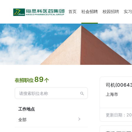
首页
社会招聘
校园招聘
实
89
在招职位
个
司机(00643
上海市
工作地点
更新日期：202
全部